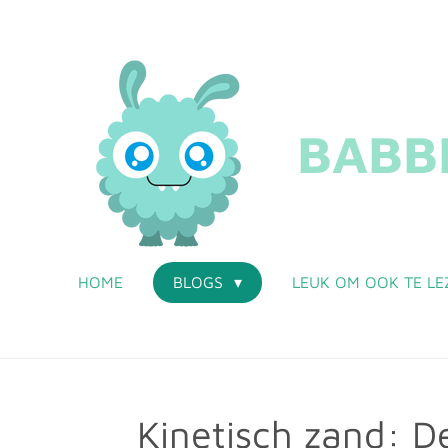
Ga
direct
naar
de
hoofdinhoud
BABBE
HOME
BLOGS
LEUK OM OOK TE LE
Kinetisch zand: D