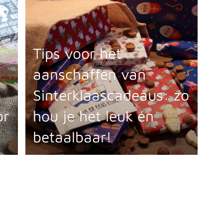
Tips voor het
aanschaffen van
Sinterklaascadeaus: zo
or
hou je het leuk én
betaalbaar!