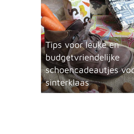
Tips voor leuke en
budgetvriendelijke
schoencadeautjes vo
sinterklaas